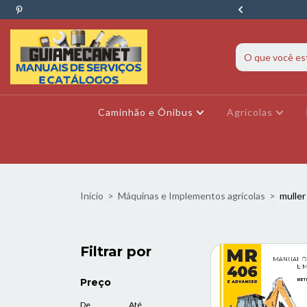
ava? Fale conosco pelo WhatsApp agora!
Caminhão e Ônibus
Agrícolas
Início
>
Máquinas e Implementos agrícolas
>
muller
Filtrar por
Preço
De
Até