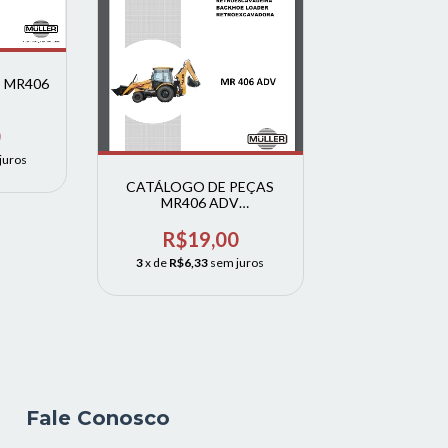
o MR406
IRA -
0
juros
CATÁLOGO DE PEÇAS
MR406 ADV
RETROESCAVADEIRA -
MULLER
R$19,00
3
x de
R$6,33
sem juros
Fale Conosco