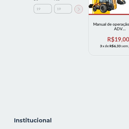
Manual de operaçã
ADV
RETROESCAVADE
MULLER
R$19,0
3
x de
R$6,33
sem 
Institucional