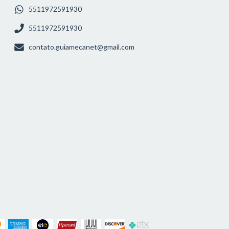
5511972591930
5511972591930
contato.guiamecanet@gmail.com