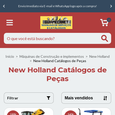
E
Envio Imediato via E-mail e WhatsApp logo após a compra!
0
Início
>
Máquinas de Construção e implementos
>
New Holland
>
New Holland Catálogos de Peças
New Holland Catálogos de
Peças
Filtrar
18
%
14
%