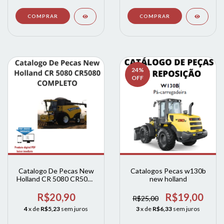
24
%
OFF
Catalogo De Pecas New
Catalogos Pecas w130b
Holland CR 5080 CR5080
new holland
COMPLETO
R$20,90
R$19,00
R$25,00
4
x de
R$5,23
sem juros
3
x de
R$6,33
sem juros