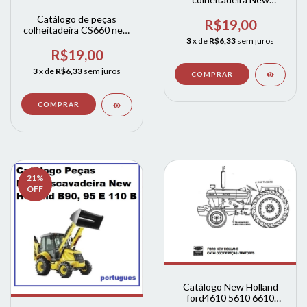
Holland CR 6080
Catálogo de peças
R$19,00
colheitadeira CS660 new
h
3
x de
R$6,33
sem juros
R$19,00
3
x de
R$6,33
sem juros
21
%
OFF
Catálogo New Holland
ford4610 5610 6610