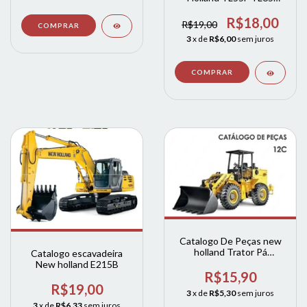
TL65A TL65F TL70
TL75F TL80 TL90 TL100
R$18,00
R$19,00
3
x de
R$6,00
sem juros
Catalogo De Peças new
holland Trator Pá
Catalogo escavadeira
Carregadeira 12c Turbo
New holland E215B
R$15,90
R$19,00
3
x de
R$5,30
sem juros
3
x de
R$6,33
sem juros