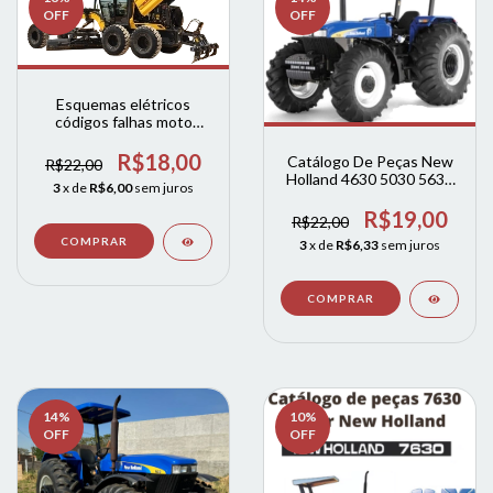
OFF
OFF
Esquemas elétricos
códigos falhas moto
niveladoras rg140b -
rg170b - rg200b RG140.B
R$18,00
Catálogo De Peças New
R$22,00
RG170.B RG200.B
Holland 4630 5030 5630
3
x de
R$6,00
sem juros
6630 7630 7830 8030
R$19,00
R$22,00
3
x de
R$6,33
sem juros
14
%
10
%
OFF
OFF