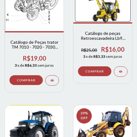
Catálogo de peças
Retroescavadeira Lb90
Catálogo de Peças trator
Lb110
TM 7010 - 7020 - 7030 -
R$16,00
R$25,00
7040 new holland
3
x de
R$5,33
sem juros
R$19,00
3
x de
R$6,33
sem juros
29
%
OFF