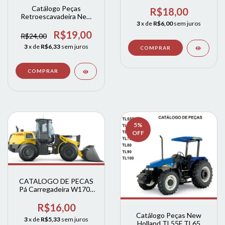
4600 5600 6600
Catálogo Peças
R$18,00
Retroescavadeira New
3
x de
R$6,00
sem juros
Holland B90B, B95B E
B110B
R$19,00
R$24,00
3
x de
R$6,33
sem juros
5
%
OFF
CATALOGO DE PECAS
Pá Carregadeira W170b
new holland
R$16,00
Catálogo Peças New
3
x de
R$5,33
sem juros
Holland TL55F TL65