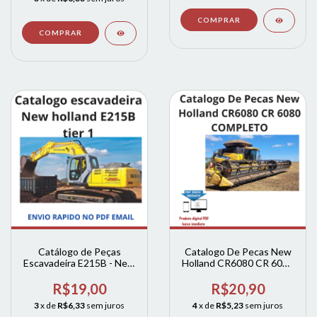
Catálogo de Peças
Catalogo De Pecas New
Escavadeira E215B - New
Holland CR6080 CR 6080
Holland
COMPLETO
R$19,00
R$20,90
3
x de
R$6,33
sem juros
4
x de
R$5,23
sem juros