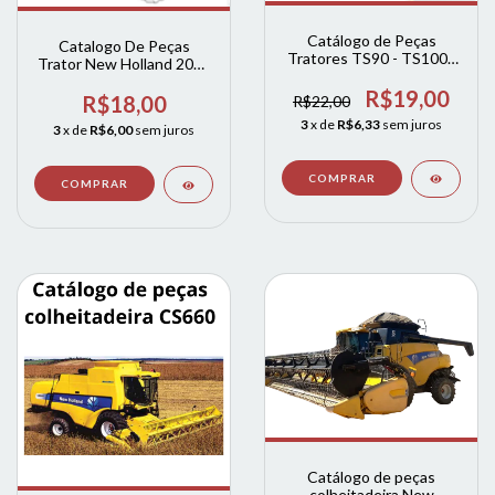
Catálogo de Peças
Catalogo De Peças
Tratores TS90 - TS100 -
Trator New Holland 2004
TS110 - TS120 - New
A 2011
Holland
R$19,00
R$18,00
R$22,00
3
x de
R$6,33
sem juros
3
x de
R$6,00
sem juros
Catálogo de peças
colheitadeira New