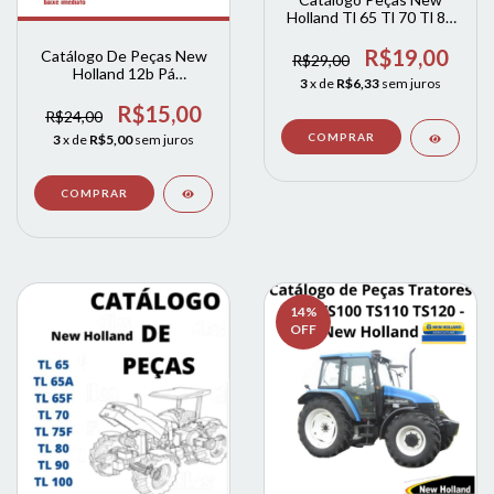
Holland Tl 65 Tl 70 Tl 80
Tl 90 Tl 100 2003 A 2011
R$19,00
Catálogo De Peças New
R$29,00
Holland 12b Pá
3
x de
R$6,33
sem juros
Carregadeira
R$15,00
R$24,00
3
x de
R$5,00
sem juros
14
%
OFF