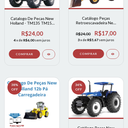
Catálogo Peças
Catalogo De Pecas New
Retroescavadeira New
Holland - TM135 TM150
Holland B90B, B95B
TM165 TM180
B100B B110B B115B
R$17,00
R$24,00
R$24,00
ingles
3
x de
R$5,67
sem juros
4
x de
R$6,00
sem juros
38
%
34
%
OFF
OFF
Catálogo Peças New