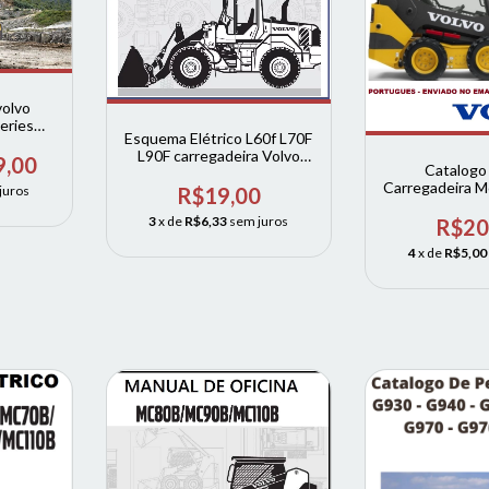
volvo
eries
Esquema Elétrico L60f L70F
EC300D
L90F carregadeira Volvo
9,00
Catalogo
ingles traduzido para
Carregadeira 
portugues
R$19,00
juros
Mc80b Mc9
3
x de
R$6,33
sem juros
R$20
4
x de
R$5,00