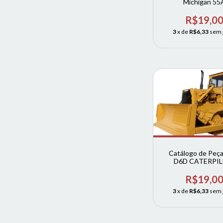
Michigan 55
R$19,0
3
x de
R$6,33
sem 
Catálogo de Peç
D6D CATERPIL
R$19,0
3
x de
R$6,33
sem 