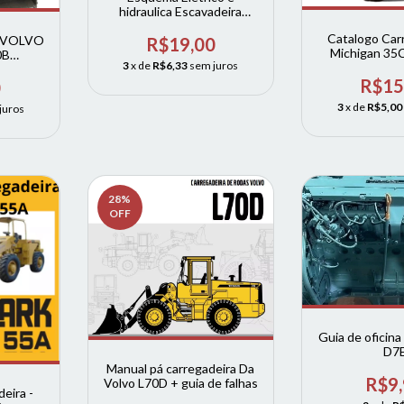
hidraulica Escavadeira
Volvo EC140B LC Volvo
Catalogo Carr
s VOLVO
R$19,00
Michigan 35
0B
3
x de
R$6,33
sem juros
O
R$15
0
3
x de
R$5,00
juros
28
%
OFF
Guia de oficina
D7
Manual pá carregadeira Da
R$9
Volvo L70D + guia de falhas
eira -