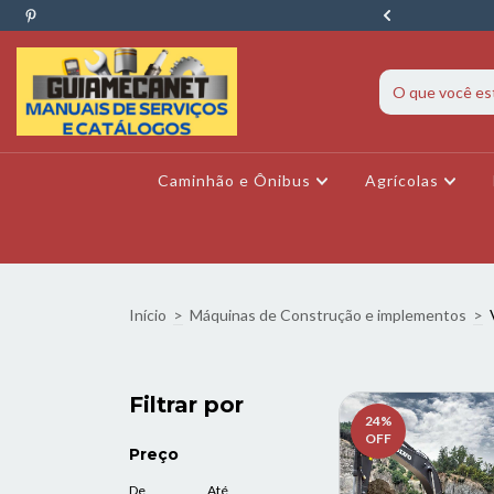
ava? Fale conosco pelo WhatsApp agora!
Caminhão e Ônibus
Agrícolas
Início
>
Máquinas de Construção e implementos
>
Filtrar por
24
%
OFF
Preço
De
Até