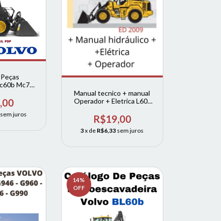
 Peças
Mc60b Mc70b
0b VOLVO
Manual tecnico + manual
Operador + Eletrica L60f
,00
L70 L90 Volvo
sem juros
R$19,00
3
x de
R$6,33
sem juros
14
%
OFF