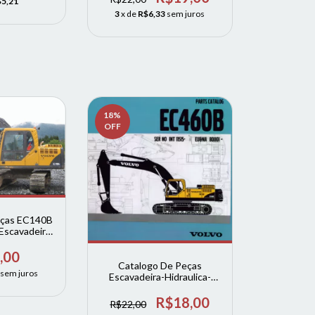
5,21
3
x de
R$6,33
sem juros
18
%
OFF
eças EC140B
Escavadeira
o
,00
Catalogo De Peças
sem juros
Escavadeira-Hidraulica-
Volvo-Ec460b-Lc (ingles)
R$18,00
R$22,00