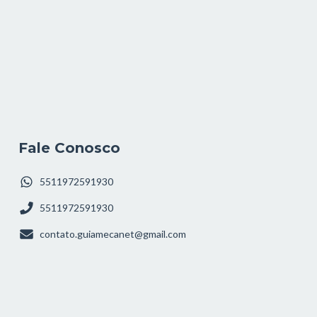
Fale Conosco
5511972591930
5511972591930
contato.guiamecanet@gmail.com