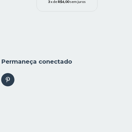
3
x de
R$6,00
sem juros
Permaneça conectado