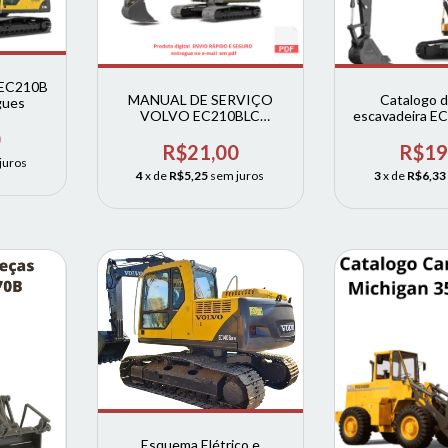
 EC210B
MANUAL DE SERVIÇO
Catalogo d
gues
VOLVO EC210BLC
escavadeira EC
ESCAVADEIRA
EC140B c
0
R$21,00
R$19
juros
4
x de
R$5,25
sem juros
3
x de
R$6,33
Esquema Elétrico e