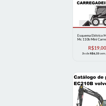
Esquema Elétrico 
Mc 110b Mini Carre
Volvo
R$19,0
3
x de
R$6,33
sem 