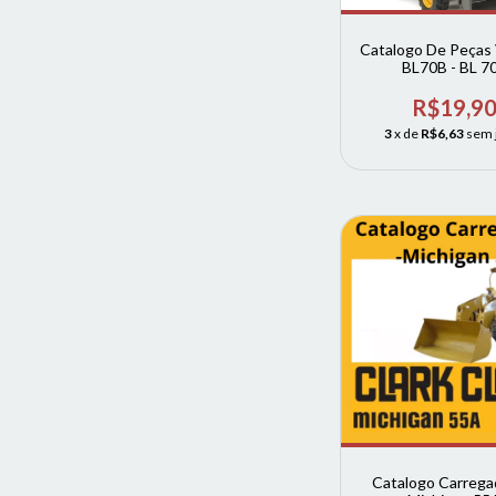
Catalogo De Peça
BL70B - BL 7
COMPLET
R$19,9
3
x de
R$6,63
sem 
Catalogo Carregad