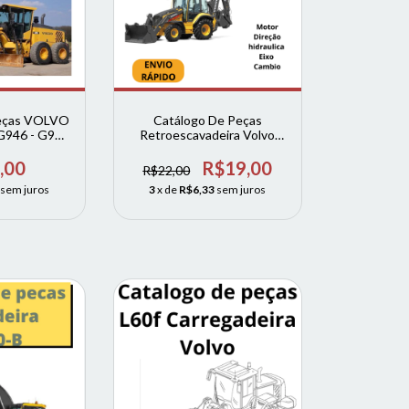
Peças VOLVO
Catálogo De Peças
 G946 - G960
Retroescavadeira Volvo
76 - G990
BL60b português
,00
R$19,00
R$22,00
sem juros
3
x de
R$6,33
sem juros