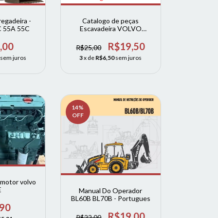
egadeira -
Catalogo de peças
C 55A 55C
Escavadeira VOLVO
EC220D - EC-220D
,00
R$19,50
R$25,00
sem juros
3
x de
R$6,50
sem juros
14
%
OFF
 motor volvo
E
Manual Do Operador
BL60B BL70B - Portugues
,90
R$19,00
R$22,00