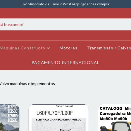
Envio Imediato via E-mail e WhatsApp logo após a compra!
Máquinas Construção
Motores
Transmissão / Caixa
PAGAMENTO INTERNACIONAL
Volvo maquinas e implementos