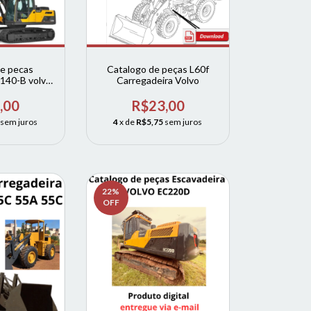
e pecas
Catalogo de peças L60f
140-B volvo
Carregadeira Volvo
ompleto
,00
R$23,00
sem juros
4
x de
R$5,75
sem juros
22
%
OFF