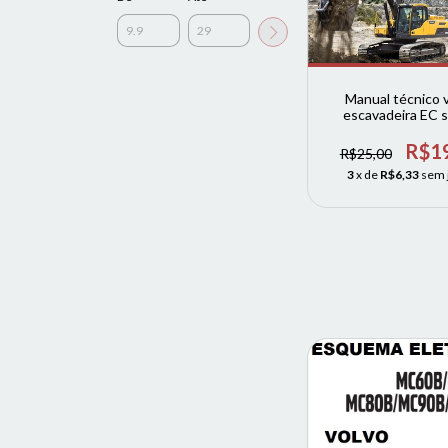
Manual técnico 
escavadeira EC s
EC220D EC250D 
EC350D
R$1
R$25,00
3
x de
R$6,33
sem 