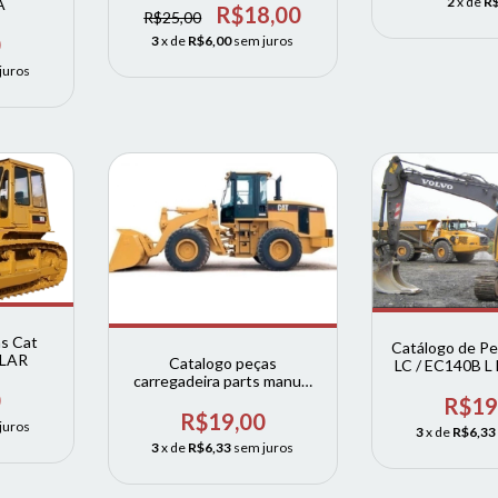
2
x de
R$
A
R$18,00
R$25,00
0
3
x de
R$6,00
sem juros
juros
as Cat
Catálogo de P
LAR
Catalogo peças
LC / EC140B L 
carregadeira parts manual
volv
0
938G
R$19
R$19,00
juros
3
x de
R$6,33
3
x de
R$6,33
sem juros