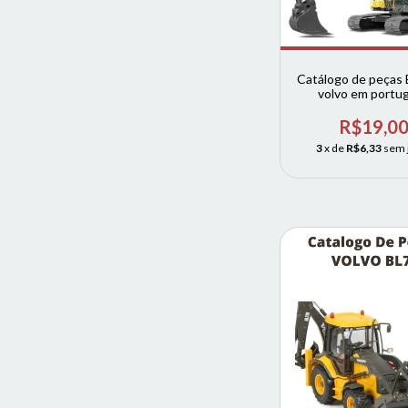
Catálogo de peças
volvo em portu
R$19,0
3
x de
R$6,33
sem 