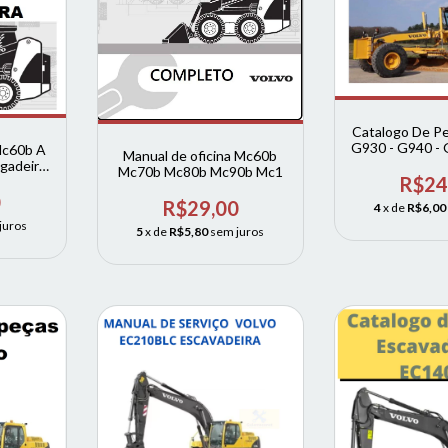
Catalogo De 
G930 - G940 -
Mc60b A
Manual de oficina Mc60b
- G970 - G9
gadeira
Mc70b Mc80b Mc90b Mc1
R$24
0
R$29,00
4
x de
R$6,00
juros
5
x de
R$5,80
sem juros