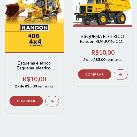
ESQUEMA ELÉTRICO
Randon RD430Me COM
ABS/ASR
R$10,00
2
x de
R$5,00
sem juros
Esquema eletrico
Esquema-eletrico-
RK406B
R$10,00
2
x de
R$5,00
sem juros