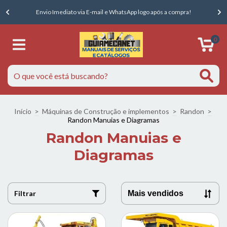
E
Envio Imediato via E-mail e WhatsApp logo após a compra!
0
Início
>
Máquinas de Construção e implementos
>
Randon
>
Randon Manuias e Diagramas
Randon Manuias e
Diagramas
Filtrar