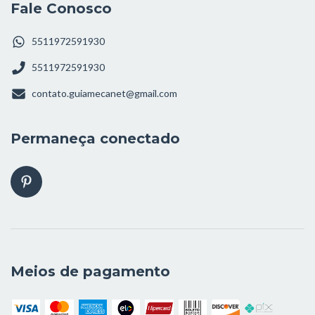
Fale Conosco
5511972591930
5511972591930
contato.guiamecanet@gmail.com
Permaneça conectado
Meios de pagamento