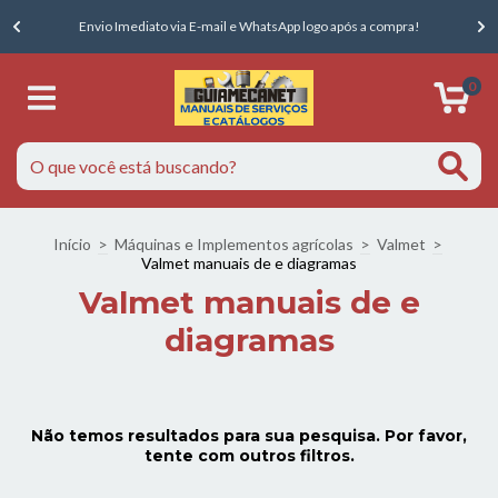
E
Envio Imediato via E-mail e WhatsApp logo após a compra!
0
Início
>
Máquinas e Implementos agrícolas
>
Valmet
>
Valmet manuais de e diagramas
Valmet manuais de e
diagramas
Não temos resultados para sua pesquisa. Por favor,
tente com outros filtros.