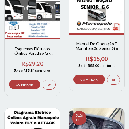
Manual De Operação E
Manutenção Senior G 6
Esquemas Elétricos
Ônibus Paradiso G7
Motor Frente/traseira
R$15,00
R$29,20
3
x de
R$5,00
sem juros
5
x de
R$5,84
sem juros
51
%
OFF