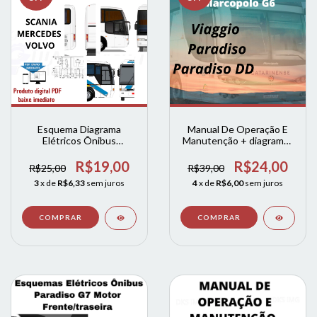
Esquema Diagrama
Manual De Operação E
Elétricos Ônibus
Manutenção + diagramas
Paradiso G5 E Viaggio Gv
Marcopolo G6
R$19,00
R$24,00
R$25,00
R$39,00
3
x de
R$6,33
sem juros
4
x de
R$6,00
sem juros