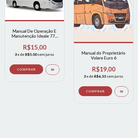
Manual De Operação E
Manutenção Ideale 770
Diagramas Elétrico
R$15,00
Manual do Proprietário
3
x de
R$5,00
sem juros
Volare Euro 6
R$19,00
3
x de
R$6,33
sem juros