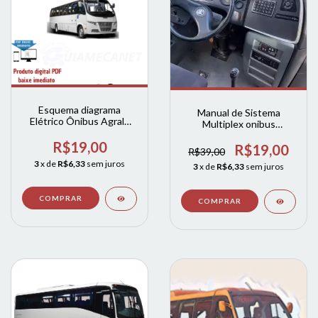
Esquema diagrama
Manual de Sistema
Elétrico Ônibus Agrale
Multiplex onibus
Marcopolo Volare FLY e
marcopolo
ATTACK
R$19,00
R$19,00
R$39,00
3
x de
R$6,33
sem juros
3
x de
R$6,33
sem juros