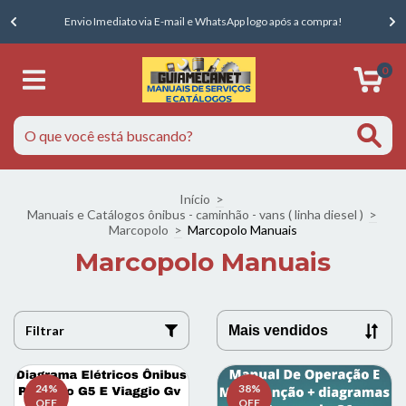
E
Envio Imediato via E-mail e WhatsApp logo após a compra!
0
Início
>
Manuais e Catálogos ônibus - caminhão - vans ( linha diesel )
>
Marcopolo
>
Marcopolo Manuais
Marcopolo Manuais
Filtrar
24
%
38
%
OFF
OFF