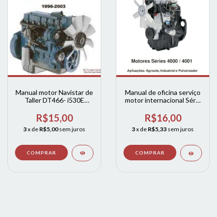
Manual motor Navistar de
Manual de oficina serviço
Taller DT466- i530E
motor internacional Série
(espanhol)
4000 / 4001
R$15,00
R$16,00
3
x de
R$5,00
sem juros
3
x de
R$5,33
sem juros