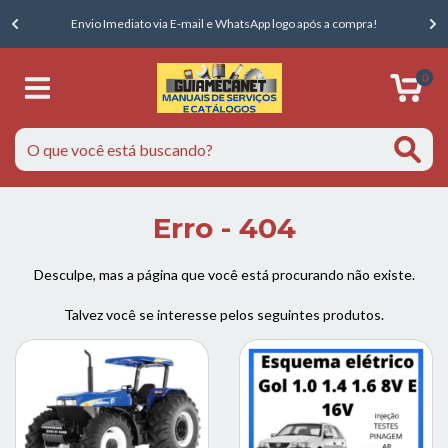
E
Envio Imediato via E-mail e WhatsApp logo após a compra!
0
Erro - 404
Desculpe, mas a página que você está procurando não existe.
Talvez você se interesse pelos seguintes produtos.