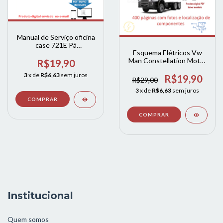
Manual de Serviço oficina
case 721E Pá
Esquema Elétricos Vw
Carregadeira
Man Constellation Motor
R$19,90
Man D08
3
x de
R$6,63
sem juros
R$19,90
R$29,00
3
x de
R$6,63
sem juros
Institucional
Quem somos