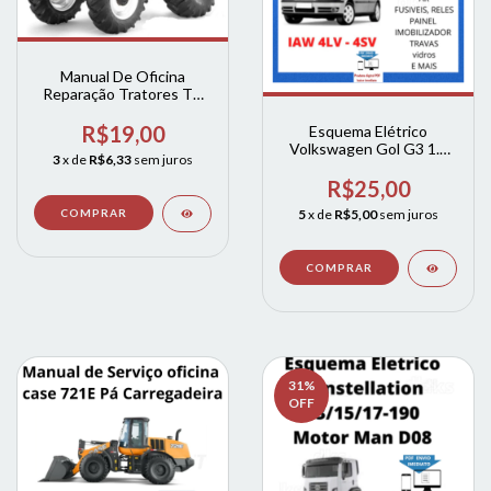
Manual De Oficina
Reparação Tratores Tm
115 125 135 150 165
new holland
R$19,00
Esquema Elétrico
Volkswagen Gol G3 1.0
3
x de
R$6,33
sem juros
1.4 1.6 8v E 16v Iaw 4lv
R$25,00
5
x de
R$5,00
sem juros
31
%
OFF